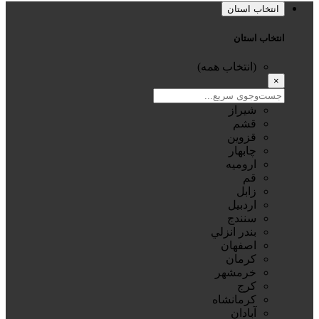
انتخاب استان
انتخاب استان
(انتخاب همه)
×
شيراز
قشم
قزوين
چابهار
اروميه
قم
زابل
اردبيل
سنندج
بندر انزلي
اصفهان
كرمان
خرمشهر
كرج
كرمانشاه
آبادان