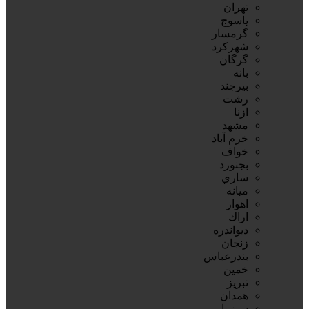
تهران
ياسوج
گرمسار
شهركرد
گرگان
بانه
بيرجند
رشت
ازنا
مشهد
خرم آباد
خواف
بجنورد
ساري
ميانه
اهواز
اراك
ديواندره
زنجان
بندرعباس
خمين
تبريز
همدان
سبزوار