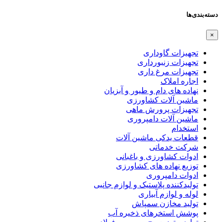
دسته‌بندی‌ها
×
تجهیزات گاوداری
تجهیزات زنبورداری
تجهیزات مرغ داری
اجاره املاک
نهاده های دام و طیور و آبزیان
ماشین آلات کشاورزی
تجهیزات پرورش ماهی
ماشین آلات دامپروری
استخدام
قطعات یدکی ماشین آلات
شرکت خدماتی
ادوات کشاورزی و باغبانی
توزیع نهاده های کشاورزی
ادوات دامپروری
تولیدکننده پلاستیک و لوازم جانبی
لوله و لوازم آبیاری
تولید مخازن سمپاش
پوشش استخرهای ذخیره آب