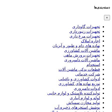
دسته‌بندی‌ها
×
تجهیزات گاوداری
تجهیزات زنبورداری
تجهیزات مرغ داری
اجاره املاک
نهاده های دام و طیور و آبزیان
ماشین آلات کشاورزی
تجهیزات پرورش ماهی
ماشین آلات دامپروری
استخدام
قطعات یدکی ماشین آلات
شرکت خدماتی
ادوات کشاورزی و باغبانی
توزیع نهاده های کشاورزی
ادوات دامپروری
تولیدکننده پلاستیک و لوازم جانبی
لوله و لوازم آبیاری
تولید مخازن سمپاش
پوشش استخرهای ذخیره آب